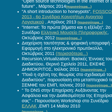
"Οpen source technologies in the internet of 
future" , Μάρτιος 2014
(περισσότερα...)
"A short introduction to honeypots",
FOSSC
2013 - 6ο Συνέδριο Κοινοτήτων Ανοιχτού
Λογισμικού
, Απρίλιος 2013
(περισσότερα...)
"Internet: Τα πρώτα βήματα και η εξέλιξη", 2ο
Συνέδριο
Ελληνικό Μουσείο Πληροφορικής
,
Οκτώβριος 2012
(περισσότερα...)
Διαχείριση ταυτότητας & ψηφιακή υπογραφή 
Εφαρμογή στο ηλεκτρονικό πρωτόκολλο,
Οκτώβριος 2011
(περισσότερα...)
Recursion,Virtualization: Βασικές Έννοιες το
Διαδικτύου, Θερινό Σχολείο 2011, ΕΚΕΦΕ
ΔΗΜΟΚΡΙΤΟΣ, Ιούλιος 2011
(περισσότερα...)
"Ποιά η σχέση της θεωρίας στο σχεδιασμό το
Διαδικτύου", παρουσίαση στο μεταπτυχιακό τ
ΣΕΜΦΕ του ΕΜΠ, Ιούνιος 2010
(περισσότερα...)
" To DNS στην Επιχείριση: Αυξάνοντας την
Ασφάλεια και την Διαθεσιμότητα της Επιχείρι
σας" - Παρουσίαση Workshop στο Συνέδριο
ΕΛΛΑΚ
,ΕΜΠ 14 Μαΐου
2010
(περισσότερα...)