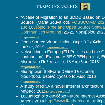
"A case of Migration to an SDDC Based on 
Source" (Maria Souvalioti),
FOSSCOMM 202
13o Συνέδριο, Free and Open Source Softwa
Communities Meeting
, 21-22 Νοεμβρίου 202
(περισσότερα...)
Open Source Virtualization, Θερινό Σχολείο,
Ιούλιος 2019
(περισσότερα...)
Networking in Europe (EU Policies and the G
contribution), Erasmus+ BE OPEN project, Ε
Μετσόβειο Πολυτεχνείο, 18 Απριλίου 2018
(περισσότερα...)
Μια πρώιμη Software Defined θεώρηση
διαδικτύου, Θερινό Σχολείο Ιούλιος 2016
(περισσότερα...)
A study of RINA a novel Internet architecture,
Μάρτιος 2015
(περισσότερα...)
Σ
υμμετοχή στο συνέδριο Future Internet Ass
Athens 2014
http://www.fi-athens.eu/
με θέμ