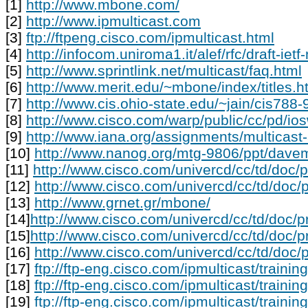
[1]
http://www.mbone.com/
[2]
http://www.ipmulticast.com
[3]
ftp://ftpeng.cisco.com/ipmulticast.html
[4]
http://infocom.uniroma1.it/alef/rfc/draft-iet
[5]
http://www.sprintlink.net/multicast/faq.html
[6]
http://www.merit.edu/~mbone/index/titles.h
[7]
http://www.cis.ohio-state.edu/~jain/cis788-
[8]
http://www.cisco.com/warp/public/cc/pd/io
[9]
http://www.iana.org/assignments/multicast
[10]
http://www.nanog.org/mtg-9806/ppt/dave
[11]
http://www.cisco.com/univercd/cc/td/doc/
[12]
http://www.cisco.com/univercd/cc/td/doc/
[13]
http://www.grnet.gr/mbone/
[14]
http://www.cisco.com/univercd/cc/td/doc/p
[15]
http://www.cisco.com/univercd/cc/td/doc/p
[16]
http://www.cisco.com/univercd/cc/td/doc/
[17]
ftp://ftp-eng.cisco.com/ipmulticast/traini
[18]
ftp://ftp-eng.cisco.com/ipmulticast/traini
[19]
ftp://ftp-eng.cisco.com/ipmulticast/traini