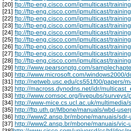
[20]
ftp://ftp-eng.cisco.com/ipmulticast/traini
[21]
ftp://ftp-eng.cisco.com/ipmulticast/traini
[22]
ftp://ftp-eng.cisco.com/ipmulticast/traini
[23]
ftp://ftp-eng.cisco.com/ipmulticast/traini
[24]
ftp://ftp-eng.cisco.com/ipmulticast/traini
[25]
ftp://ftp-eng.cisco.com/ipmulticast/traini
[26]
ftp://ftp-eng.cisco.com/ipmulticast/traini
[27]
ftp://ftp-eng.cisco.com/ipmulticast/traini
[28]
ftp://ftp-eng.cisco.com/ipmulticast/traini
[29]
http://www.pearsonptg.com/samplechapt
[30]
http://www.microsoft.com/windows2000/d
[31]
http://netweb.usc.edu/cs551f00/papers/
[32]
http://macross.dynodns.net/idr/multicast_
[33]
http://www.comsoc.org/livepubs/surveys/
[34]
http://www-mice.cs.ucl.ac.uk/multimedia/
[35]
http://ftp.uth.gr/Mbone/manuals/wbd-user
[36]
http://www2.ansp.br/mbone/manuais/sdr-
[37]
http://www2.ansp.br/mbone/manuais/vic-u
[38]
http://www.cisco.com/univercd/cc/td/doc/p