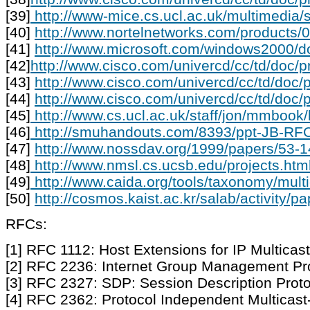
[39]
http://www-mice.cs.ucl.ac.uk/multimedia/s
[40]
http://www.nortelnetworks.com/products/
[41]
http://www.microsoft.com/windows2000/
[42]
http://www.cisco.com/univercd/cc/td/doc/
[43]
http://www.cisco.com/univercd/cc/td/doc
[44]
http://www.cisco.com/univercd/cc/td/doc/
[45]
http://www.cs.ucl.ac.uk/staff/jon/mmbook
[46]
http://smuhandouts.com/8393/ppt-JB-RF
[47]
http://www.nossdav.org/1999/papers/53-
[48]
http://www.nmsl.cs.ucsb.edu/projects.htm
[49]
http://www.caida.org/tools/taxonomy/mult
[50]
http://cosmos.kaist.ac.kr/salab/activity/pa
RFCs:
[1] RFC 1112: Host Extensions for IP Multicas
[2] RFC 2236: Internet Group Management Pro
[3] RFC 2327: SDP: Session Description Proto
[4] RFC 2362: Protocol Independent Multicas